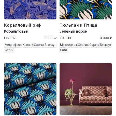
Коралловый риф
Тюльпан и Птица
Кобальтовый
Зелёный ворон
FIS-012
3 000 ₽
TB-013
3 000 ₽
Микрофлок
Хлопок
Саржа
Блэкаут
Микрофлок
Хлопок
Саржа
Блэкаут
Сатин
Сатин