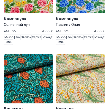
Кампанула
Кампанула
Солнечный луч
Павлин / Опал
CCF-222
3 000 ₽
CCF-224
3 000 ₽
Микрофлок
Хлопок
Саржа
Блэкаут
Микрофлок
Хлопок
Саржа
Блэкаут
Сатин
Сатин
Виноград
Нарцисс