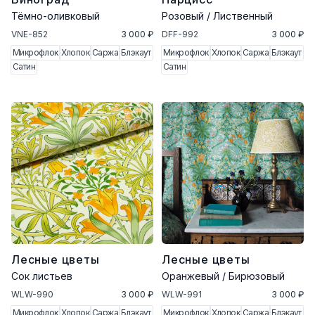
Тёмно-оливковый
Розовый / Лиственный
VNE-852
3 000 ₽
DFF-992
3 000 ₽
Микрофлок
Хлопок
Саржа
Блэкаут
Микрофлок
Хлопок
Саржа
Блэкаут
Сатин
Сатин
Лесные цветы
Лесные цветы
Сок листьев
Оранжевый / Бирюзовый
WLW-990
3 000 ₽
WLW-991
3 000 ₽
Микрофлок
Хлопок
Саржа
Блэкаут
Микрофлок
Хлопок
Саржа
Блэкаут