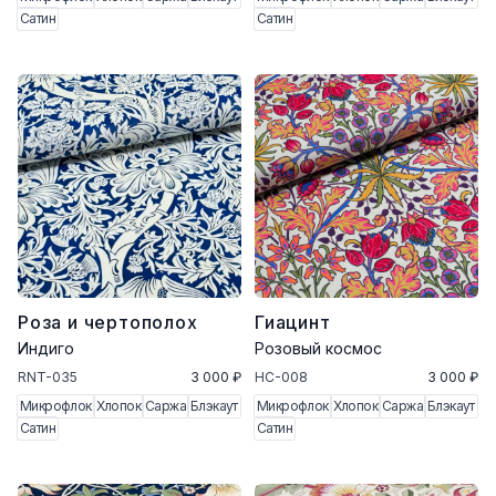
Сатин
Сатин
Роза и чертополох
Гиацинт
Индиго
Розовый космос
RNT-035
3 000 ₽
HC-008
3 000 ₽
Микрофлок
Хлопок
Саржа
Блэкаут
Микрофлок
Хлопок
Саржа
Блэкаут
Сатин
Сатин