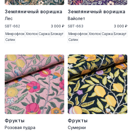
Земляничный воришка
Земляничный воришка
Лес
Вайолет
SBT-662
3 000 ₽
SBT-663
3 000 ₽
Микрофлок
Хлопок
Саржа
Блэкаут
Микрофлок
Хлопок
Саржа
Блэкаут
Сатин
Сатин
Фрукты
Фрукты
Розовая пудра
Сумерки