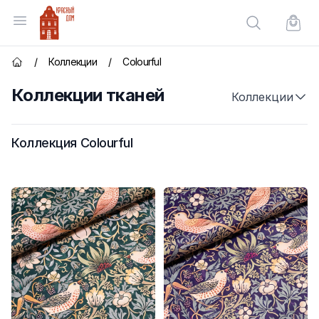
Красный Дом
Открыть меню
Поиск по сай
Корзи
/
Коллекции
/
Colourful
Главная страница
Коллекции тканей
Коллекции
Коллекция Colourful