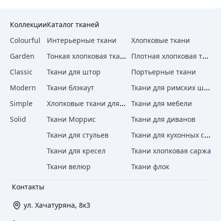
Коллекции
Каталог тканей
Colourful
Интерьерные ткани
Хлопковые ткани
Тонкая хлопковая ткань
Плотная хлопковая ткань
Garden
Classic
Ткани для штор
Портьерные ткани
Ткани для римских штор
Modern
Ткани блэкаут
Хлопковые ткани для штор
Simple
Ткани для мебели
Solid
Ткани Моррис
Ткани для диванов
Ткани для кухонных стульев
Ткани для стульев
Ткани для кресел
Ткани хлопковая саржа
Ткани велюр
Ткани флок
Контакты
ул. Хачатуряна, 8к3