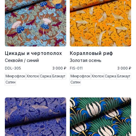
Цикады и чертополох
Коралловый риф
Секвойя / синий
Золотая осень
DDL-305
3 000 ₽
FIS-011
3 000 ₽
Микрофлок
Хлопок
Саржа
Блэкаут
Микрофлок
Хлопок
Саржа
Блэкаут
Сатин
Сатин