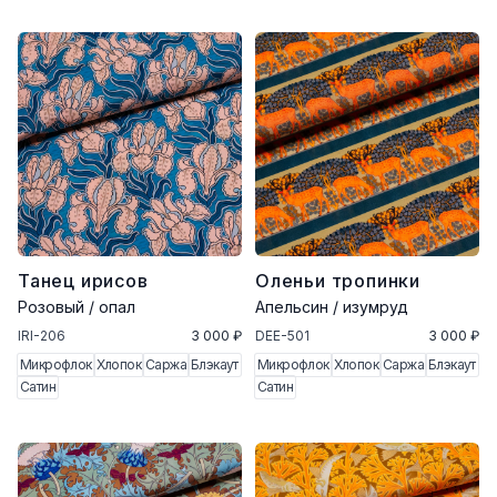
Танец ирисов
Оленьи тропинки
Розовый / опал
Апельсин / изумруд
IRI-206
3 000 ₽
DEE-501
3 000 ₽
Микрофлок
Хлопок
Саржа
Блэкаут
Микрофлок
Хлопок
Саржа
Блэкаут
Сатин
Сатин