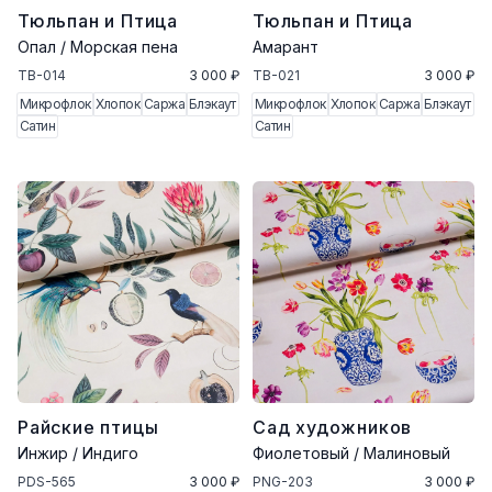
Тюльпан и Птица
Тюльпан и Птица
Опал / Морская пена
Амарант
TB-014
3 000 ₽
TB-021
3 000 ₽
Микрофлок
Хлопок
Саржа
Блэкаут
Микрофлок
Хлопок
Саржа
Блэкаут
Сатин
Сатин
Райские птицы
Сад художников
Инжир / Индиго
Фиолетовый / Малиновый
PDS-565
3 000 ₽
PNG-203
3 000 ₽