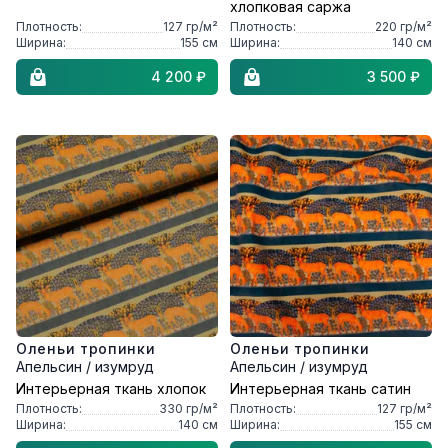
хлопковая саржа
Плотность:
127
гр/м²
Плотность:
220
гр/м²
Ширина:
155
см
Ширина:
140
см
4 200 ₽
3 500 ₽
Оленьи тропинки
Оленьи тропинки
Апельсин / изумруд
Апельсин / изумруд
Интерьерная ткань хлопок
Интерьерная ткань сатин
Плотность:
330
гр/м²
Плотность:
127
гр/м²
Ширина:
140
см
Ширина:
155
см