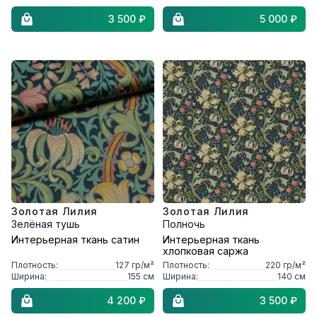
3 500 ₽
5 000 ₽
Золотая Лилия
Золотая Лилия
Зелёная тушь
Полночь
Интерьерная ткань сатин
Интерьерная ткань
хлопковая саржа
Плотность:
127
гр/м²
Плотность:
220
гр/м²
Ширина:
155
см
Ширина:
140
см
4 200 ₽
3 500 ₽