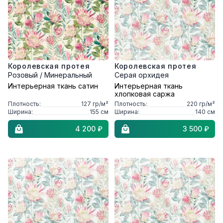
Королевская протея
Королевская протея
Розовый / Минеральный
Серая орхидея
Интерьерная ткань сатин
Интерьерная ткань
хлопковая саржа
Плотность:
127
гр/м²
Плотность:
220
гр/м²
Ширина:
155
см
Ширина:
140
см
4 200 ₽
3 500 ₽