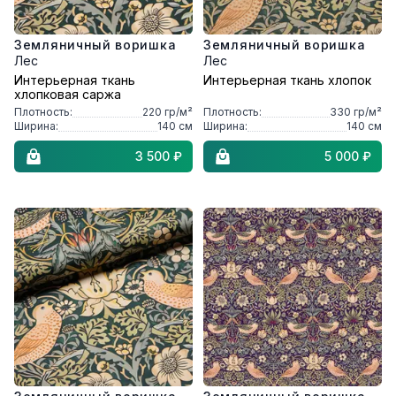
Земляничный воришка
Земляничный воришка
Лес
Лес
Интерьерная ткань
Интерьерная ткань хлопок
хлопковая саржа
Плотность:
220
гр/м²
Плотность:
330
гр/м²
Ширина:
140
см
Ширина:
140
см
3 500 ₽
5 000 ₽