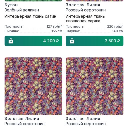
Бутон
Золотая Лилия
Зелёный великан
Розовый серотонин
Интерьерная ткань сатин
Интерьерная ткань
хлопковая саржа
Плотность:
127
гр/м²
Плотность:
220
гр/м²
Ширина:
155
см
Ширина:
140
см
4 200 ₽
3 500 ₽
Золотая Лилия
Золотая Лилия
Розовый серотонин
Розовый серотонин