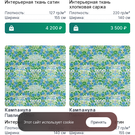
Интерьерная ткань сатин
Интерьерная ткань
хлопковая саржа
Плотность:
127
гр/м²
Плотность:
220
гр/м²
Ширина:
155
см
Ширина:
140
см
4 200 ₽
3 500 ₽
Кампанула
Кампанула
Павлин / Опал
Павлин / Опал
Интерьерная ткань хлопок
Интерьерная ткань сатин
Этот сайт использует cookie
Принять
Плотность:
330
гр/м²
Плотность:
127
гр/м²
Ширина:
140
см
Ширина:
155
см