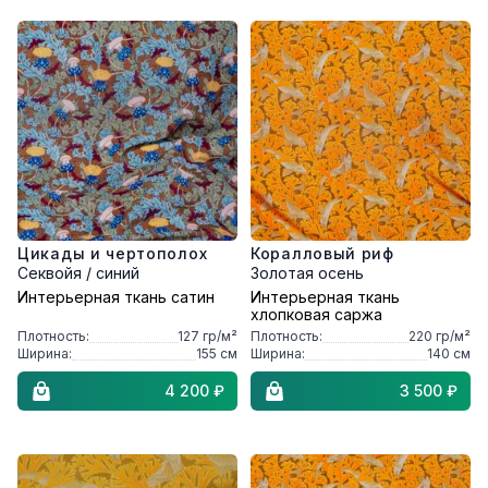
Цикады и чертополох
Коралловый риф
Секвойя / синий
Золотая осень
Интерьерная ткань сатин
Интерьерная ткань
хлопковая саржа
Плотность:
127
гр/м²
Плотность:
220
гр/м²
Ширина:
155
см
Ширина:
140
см
4 200 ₽
3 500 ₽