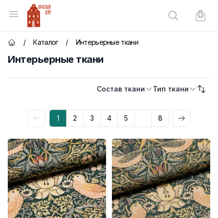
Красный Дом
Открыть меню
Поиск по сай
Корзи
/
Каталог
/
Интерьерные ткани
Главная страница
Интерьерные ткани
Состав ткани
Тип ткани
Сорти
Категории товаров
1
2
3
4
5
...
8