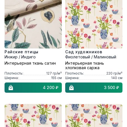
Райские птицы
Сад художников
Инжир / Индиго
Фиолетовый / Малиновый
Интерьерная ткань сатин
Интерьерная ткань
хлопковая саржа
Плотность:
127
гр/м²
Плотность:
220
гр/м²
Ширина:
155
см
Ширина:
140
см
4 200 ₽
3 500 ₽