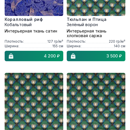
Коралловый риф
Тюльпан и Птица
Кобальтовый
Зелёный ворон
Интерьерная ткань сатин
Интерьерная ткань
хлопковая саржа
Плотность:
127
гр/м²
Плотность:
220
гр/м²
Ширина:
155
см
Ширина:
140
см
4 200 ₽
3 500 ₽