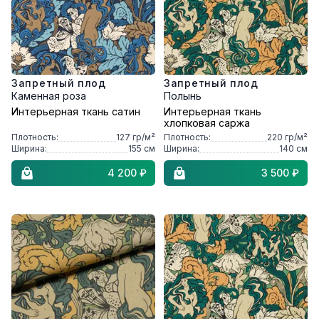
Запретный плод
Запретный плод
Каменная роза
Полынь
Интерьерная ткань сатин
Интерьерная ткань
хлопковая саржа
Плотность:
127
гр/м²
Плотность:
220
гр/м²
Ширина:
155
см
Ширина:
140
см
4 200 ₽
3 500 ₽