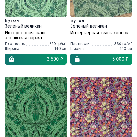
Бутон
Бутон
Зелёный великан
Зелёный великан
Интерьерная ткань
Интерьерная ткань хлопок
хлопковая саржа
Плотность:
220
гр/м²
Плотность:
330
гр/м²
Ширина:
140
см
Ширина:
140
см
3 500 ₽
5 000 ₽