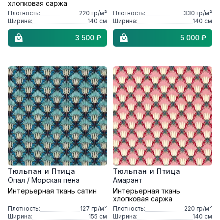
хлопковая саржа
Плотность:
220
гр/м²
Плотность:
330
гр/м²
Ширина:
140
см
Ширина:
140
см
3 500 ₽
5 000 ₽
Тюльпан и Птица
Тюльпан и Птица
Опал / Морская пена
Амарант
Интерьерная ткань сатин
Интерьерная ткань
хлопковая саржа
Плотность:
127
гр/м²
Плотность:
220
гр/м²
Ширина:
155
см
Ширина:
140
см