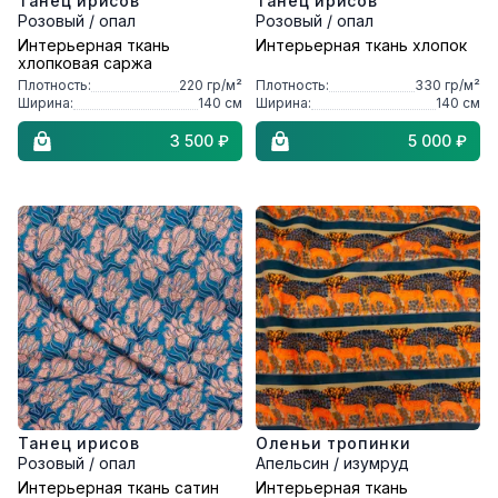
Танец ирисов
Танец ирисов
Розовый / опал
Розовый / опал
Интерьерная ткань
Интерьерная ткань хлопок
хлопковая саржа
Плотность:
220
гр/м²
Плотность:
330
гр/м²
Ширина:
140
см
Ширина:
140
см
3 500 ₽
5 000 ₽
Танец ирисов
Оленьи тропинки
Розовый / опал
Апельсин / изумруд
Интерьерная ткань сатин
Интерьерная ткань