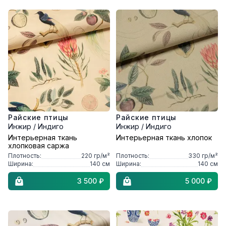
Райские птицы
Райские птицы
Инжир / Индиго
Инжир / Индиго
Интерьерная ткань
Интерьерная ткань хлопок
хлопковая саржа
Плотность:
220
гр/м²
Плотность:
330
гр/м²
Ширина:
140
см
Ширина:
140
см
3 500 ₽
5 000 ₽