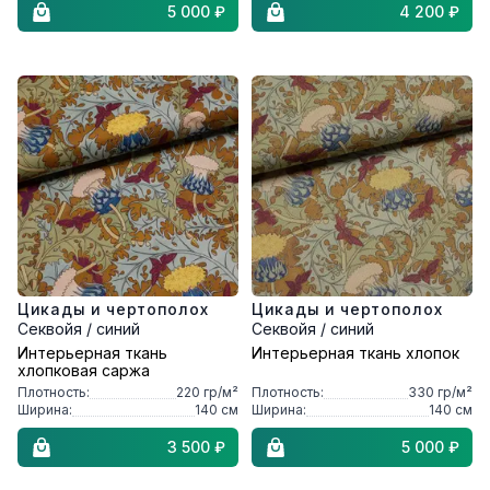
5 000 ₽
4 200 ₽
Цикады и чертополох
Цикады и чертополох
Секвойя / синий
Секвойя / синий
Интерьерная ткань
Интерьерная ткань хлопок
хлопковая саржа
Плотность:
220
гр/м²
Плотность:
330
гр/м²
Ширина:
140
см
Ширина:
140
см
3 500 ₽
5 000 ₽