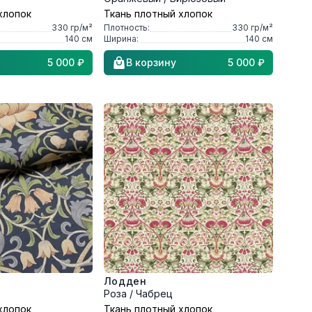
хлопок
Ткань плотный хлопок
330
гр/м²
Плотность:
330
гр/м²
140
см
Ширина:
140
см
5 000 ₽
В корзину
5 000 ₽
Лодден
Роза / Чабрец
хлопок
Ткань плотный хлопок