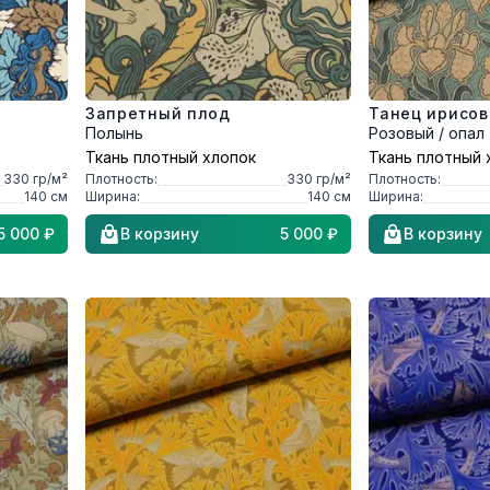
Запретный плод
Танец ирисов
Полынь
Розовый / опал
Ткань плотный хлопок
Ткань плотный 
330
гр/м²
Плотность:
330
гр/м²
Плотность:
140
см
Ширина:
140
см
Ширина:
5 000 ₽
В корзину
5 000 ₽
В корзину