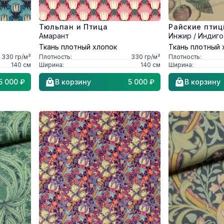
Тюльпан и Птица
Райские пти
Амарант
Инжир / Индиго
Ткань плотный хлопок
Ткань плотный 
330
гр/м²
Плотность:
330
гр/м²
Плотность:
140
см
Ширина:
140
см
Ширина:
5 000 ₽
В корзину
5 000 ₽
В корзину