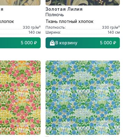
ия
Золотая Лилия
Полночь
хлопок
Ткань плотный хлопок
330
гр/м²
Плотность:
330
гр/м²
140
см
Ширина:
140
см
5 000 ₽
В корзину
5 000 ₽