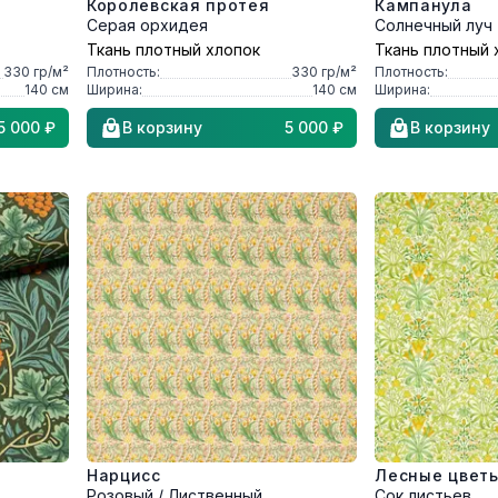
Королевская протея
Кампанула
Серая орхидея
Солнечный луч
Ткань плотный хлопок
Ткань плотный 
330
гр/м²
Плотность:
330
гр/м²
Плотность:
140
см
Ширина:
140
см
Ширина:
5 000 ₽
В корзину
5 000 ₽
В корзину
Нарцисс
Лесные цвет
Розовый / Лиственный
Сок листьев