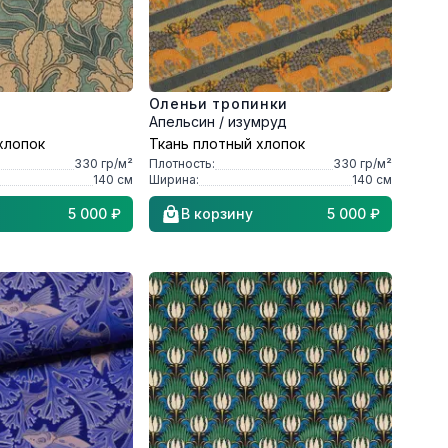
Оленьи тропинки
Апельсин / изумруд
хлопок
Ткань плотный хлопок
330
гр/м²
Плотность:
330
гр/м²
140
см
Ширина:
140
см
5 000 ₽
В корзину
5 000 ₽