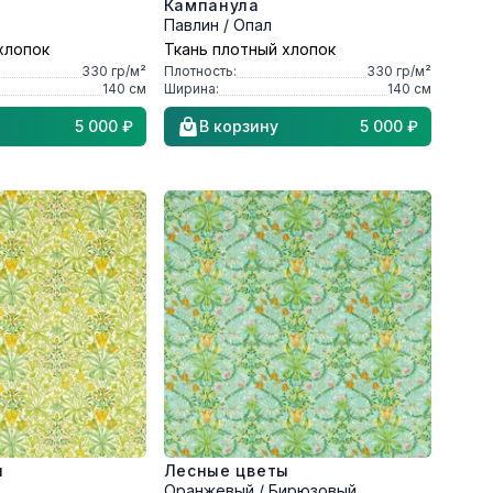
Кампанула
Павлин / Опал
хлопок
Ткань плотный хлопок
330
гр/м²
Плотность:
330
гр/м²
140
см
Ширина:
140
см
5 000 ₽
В корзину
5 000 ₽
ы
Лесные цветы
Оранжевый / Бирюзовый