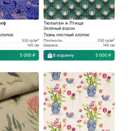
риф
Тюльпан и Птица
Зелёный ворон
хлопок
Ткань плотный хлопок
330
гр/м²
Плотность:
330
гр/м²
140
см
Ширина:
140
см
5 000 ₽
В корзину
5 000 ₽