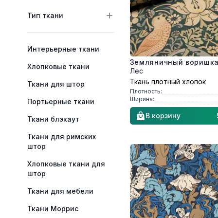
Тип ткани
Категории
Интерьерные ткани
Земляничный воришк
Хлопковые ткани
Лес
Ткань плотный хлопок
Ткани для штор
Плотность:
Ширина:
Портьерные ткани
В корзину
Ткани блэкаут
Ткани для римских
штор
Хлопковые ткани для
штор
Ткани для мебели
Ткани Моррис