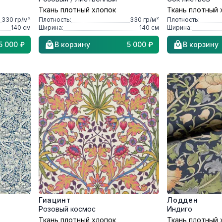
Ткань плотный хлопок
Ткань плотный 
330
гр/м²
Плотность:
330
гр/м²
Плотность:
140
см
Ширина:
140
см
Ширина:
5 000 ₽
В корзину
5 000 ₽
В корзину
Гиацинт
Лодден
Розовый космос
Индиго
Ткань плотный хлопок
Ткань плотный 