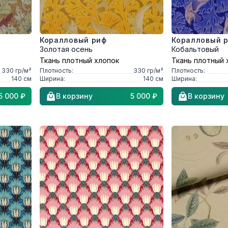
Коралловый риф
Коралловый 
Золотая осень
Кобальтовый
Ткань плотный хлопок
Ткань плотный 
330
гр/м²
Плотность:
330
гр/м²
Плотность:
140
см
Ширина:
140
см
Ширина:
5 000 ₽
В корзину
5 000 ₽
В корзину