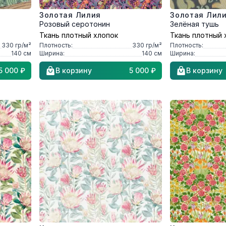
Золотая Лилия
Золотая Лил
Розовый серотонин
Зелёная тушь
Ткань плотный хлопок
Ткань плотный 
330
гр/м²
Плотность:
330
гр/м²
Плотность:
140
см
Ширина:
140
см
Ширина:
5 000 ₽
В корзину
5 000 ₽
В корзину