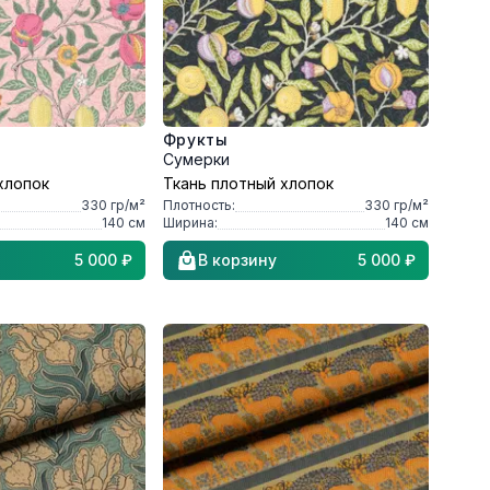
Фрукты
Сумерки
хлопок
Ткань плотный хлопок
330
гр/м²
Плотность:
330
гр/м²
140
см
Ширина:
140
см
5 000 ₽
В корзину
5 000 ₽