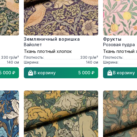
а
Земляничный воришка
Фрукты
Вайолет
Розовая пудра
Ткань плотный хлопок
Ткань плотный 
330
гр/м²
Плотность:
330
гр/м²
Плотность:
140
см
Ширина:
140
см
Ширина:
5 000 ₽
В корзину
5 000 ₽
В корзину