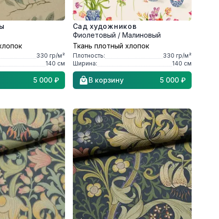
цы
Сад художников
Фиолетовый / Малиновый
хлопок
Ткань плотный хлопок
330
гр/м²
Плотность:
330
гр/м²
140
см
Ширина:
140
см
5 000 ₽
В корзину
5 000 ₽