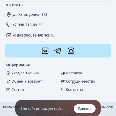
Контакты
ул. Хачатуряна, 8к3
+7-996-718-69-39
kd@redhouse-fabrics.ru
Информация
Уход за тканью
Доставка
Обмен и возврат
Сотрудничество
Статьи
Контакты
Карта сайта
Политика конфиденциальности
Этот сайт использует cookie
Принять
© 2023-2026 Красный Дом