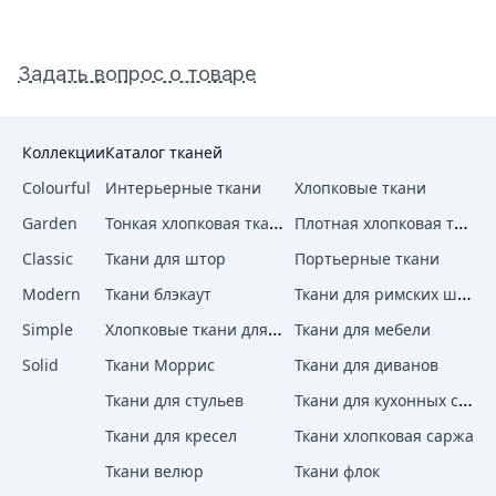
Задать вопрос о товаре
Коллекции
Каталог тканей
Colourful
Интерьерные ткани
Хлопковые ткани
Тонкая хлопковая ткань
Плотная хлопковая ткань
Garden
Classic
Ткани для штор
Портьерные ткани
Ткани для римских штор
Modern
Ткани блэкаут
Хлопковые ткани для штор
Simple
Ткани для мебели
Solid
Ткани Моррис
Ткани для диванов
Ткани для кухонных стульев
Ткани для стульев
Ткани для кресел
Ткани хлопковая саржа
Ткани велюр
Ткани флок