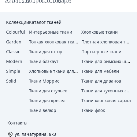
Задать вопрос о товаре
Коллекции
Каталог тканей
Colourful
Интерьерные ткани
Хлопковые ткани
Тонкая хлопковая ткань
Плотная хлопковая ткань
Garden
Classic
Ткани для штор
Портьерные ткани
Ткани для римских штор
Modern
Ткани блэкаут
Хлопковые ткани для штор
Simple
Ткани для мебели
Solid
Ткани Моррис
Ткани для диванов
Ткани для кухонных стульев
Ткани для стульев
Ткани для кресел
Ткани хлопковая саржа
Ткани велюр
Ткани флок
Контакты
ул. Хачатуряна, 8к3