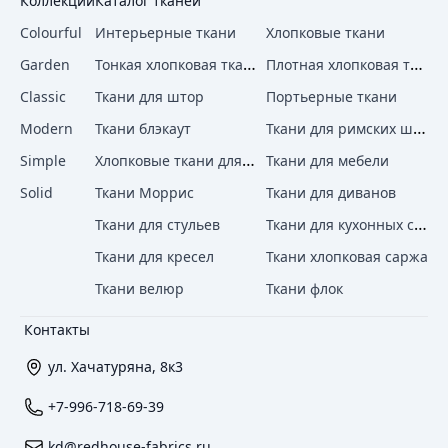
Коллекции
Каталог тканей
Colourful
Интерьерные ткани
Хлопковые ткани
Тонкая хлопковая ткань
Плотная хлопковая ткань
Garden
Classic
Ткани для штор
Портьерные ткани
Ткани для римских штор
Modern
Ткани блэкаут
Хлопковые ткани для штор
Simple
Ткани для мебели
Solid
Ткани Моррис
Ткани для диванов
Ткани для кухонных стульев
Ткани для стульев
Ткани для кресел
Ткани хлопковая саржа
Ткани велюр
Ткани флок
Контакты
ул. Хачатуряна, 8к3
+7-996-718-69-39
kd@redhouse-fabrics.ru