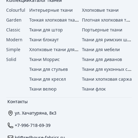
Коллекции
Каталог тканей
Colourful
Интерьерные ткани
Хлопковые ткани
Тонкая хлопковая ткань
Плотная хлопковая ткань
Garden
Classic
Ткани для штор
Портьерные ткани
Ткани для римских штор
Modern
Ткани блэкаут
Хлопковые ткани для штор
Simple
Ткани для мебели
Solid
Ткани Моррис
Ткани для диванов
Ткани для кухонных стульев
Ткани для стульев
Ткани для кресел
Ткани хлопковая саржа
Ткани велюр
Ткани флок
Контакты
ул. Хачатуряна, 8к3
+7-996-718-69-39
kd@redhouse-fabrics.ru