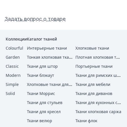
Задать вопрос о товаре
Коллекции
Каталог тканей
Colourful
Интерьерные ткани
Хлопковые ткани
Тонкая хлопковая ткань
Плотная хлопковая ткань
Garden
Classic
Ткани для штор
Портьерные ткани
Ткани для римских штор
Modern
Ткани блэкаут
Хлопковые ткани для штор
Simple
Ткани для мебели
Solid
Ткани Моррис
Ткани для диванов
Ткани для кухонных стульев
Ткани для стульев
Ткани для кресел
Ткани хлопковая саржа
Ткани велюр
Ткани флок