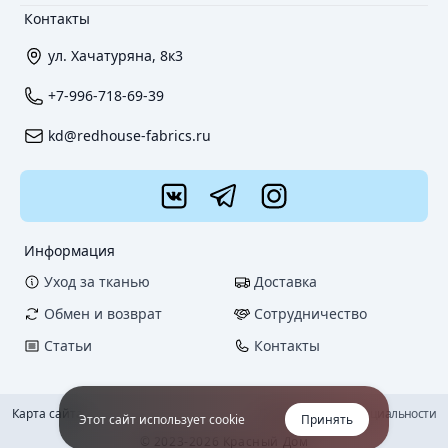
Контакты
ул. Хачатуряна, 8к3
+7-996-718-69-39
kd@redhouse-fabrics.ru
Информация
Уход за тканью
Доставка
Обмен и возврат
Сотрудничество
Статьи
Контакты
Карта сайта
Политика конфиденциальности
Этот сайт использует cookie
Принять
© 2023-2026 Красный Дом