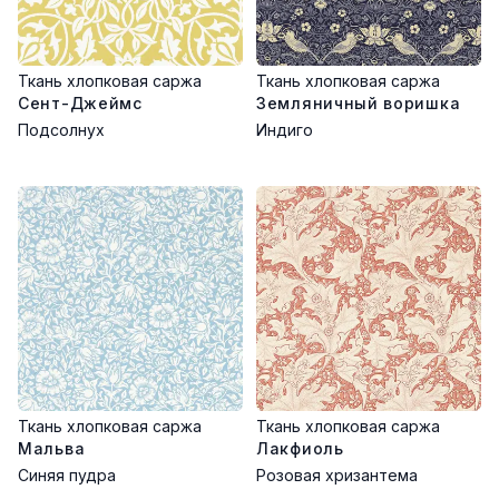
Ткань хлопковая саржа
Ткань хлопковая саржа
Сент-Джеймс
Земляничный воришка
Подсолнух
Индиго
Ткань хлопковая саржа
Ткань хлопковая саржа
Мальва
Лакфиоль
Синяя пудра
Розовая хризантема