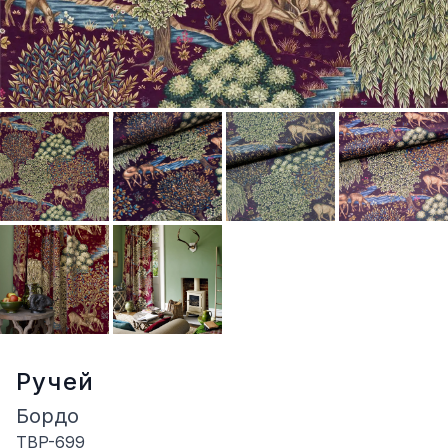
Ручей
Бордо
TBP-699