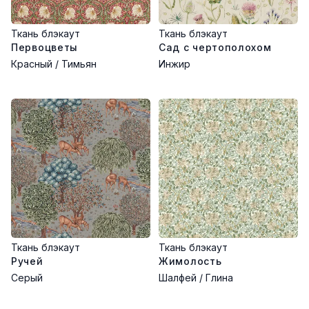
Ткань блэкаут
Ткань блэкаут
Первоцветы
Сад с чертополохом
Красный / Тимьян
Инжир
Ткань блэкаут
Ткань блэкаут
Ручей
Жимолость
Серый
Шалфей / Глина