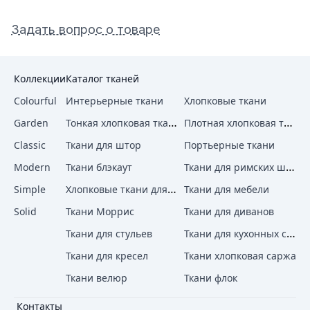
Задать вопрос о товаре
Коллекции
Каталог тканей
Colourful
Интерьерные ткани
Хлопковые ткани
Тонкая хлопковая ткань
Плотная хлопковая ткань
Garden
Classic
Ткани для штор
Портьерные ткани
Ткани для римских штор
Modern
Ткани блэкаут
Хлопковые ткани для штор
Simple
Ткани для мебели
Solid
Ткани Моррис
Ткани для диванов
Ткани для кухонных стульев
Ткани для стульев
Ткани для кресел
Ткани хлопковая саржа
Ткани велюр
Ткани флок
Контакты