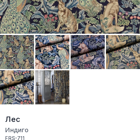
Лес
Индиго
FRS-711