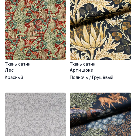
Ткань сатин
Ткань сатин
Лес
Артишоки
Красный
Полночь / Грушёвый