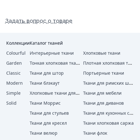
Задать вопрос о товаре
Коллекции
Каталог тканей
Colourful
Интерьерные ткани
Хлопковые ткани
Тонкая хлопковая ткань
Плотная хлопковая ткань
Garden
Classic
Ткани для штор
Портьерные ткани
Ткани для римских штор
Modern
Ткани блэкаут
Хлопковые ткани для штор
Simple
Ткани для мебели
Solid
Ткани Моррис
Ткани для диванов
Ткани для кухонных стульев
Ткани для стульев
Ткани для кресел
Ткани хлопковая саржа
Ткани велюр
Ткани флок