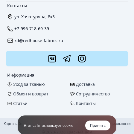
Контакты
ул. Хачатуряна, 8к3
+7-996-718-69-39
kd@redhouse-fabrics.ru
Информация
Уход за тканью
Доставка
Обмен и возврат
Сотрудничество
Статьи
Контакты
Карта сайта
Политика конфиденциальности
Этот сайт использует cookie
Принять
© 2023-2026 Красный Дом