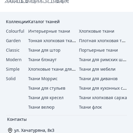
Задать вопрос о товаре
Коллекции
Каталог тканей
Colourful
Интерьерные ткани
Хлопковые ткани
Тонкая хлопковая ткань
Плотная хлопковая ткань
Garden
Classic
Ткани для штор
Портьерные ткани
Ткани для римских штор
Modern
Ткани блэкаут
Хлопковые ткани для штор
Simple
Ткани для мебели
Solid
Ткани Моррис
Ткани для диванов
Ткани для кухонных стульев
Ткани для стульев
Ткани для кресел
Ткани хлопковая саржа
Ткани велюр
Ткани флок
Контакты
ул. Хачатуряна, 8к3