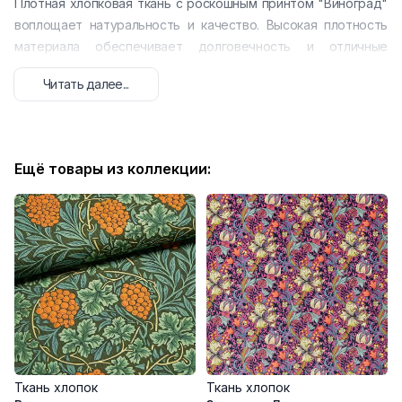
Плотная хлопковая ткань с роскошным принтом "Виноград"
воплощает натуральность и качество. Высокая плотность
материала обеспечивает долговечность и отличные
эксплуатационные характеристики.
Читать далее...
Характеристики:
Состав: 50% хлопок, 50% лен
Плотность: 330 гр/м²
Вертикальный рапорт: 418 мм
Ещё товары из коллекции:
Горизонтальный рапорт: 457 мм
Артикул: VNE-852
Преимущества:
Экологичность и гипоаллергенность
Высокая воздухопроницаемость
Отличная формостойкость
Простота в уходе и долговечность
Натуральная терморегуляция
Качественные характеристики:
Ткань хлопок
Ткань хлопок
Плотное полотняное переплетение