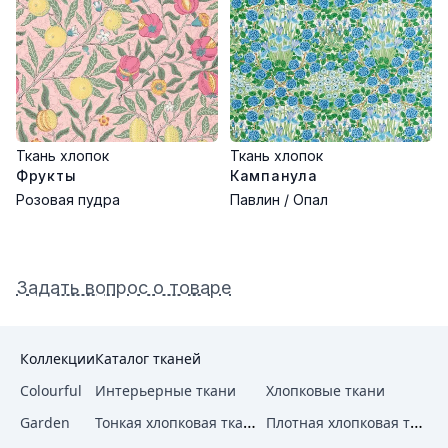
сохраняет первоначальный вид долгие годы
Ткань хлопок
Ткань хлопок
Фрукты
Кампанула
Розовая пудра
Павлин / Опал
Задать вопрос о товаре
Коллекции
Каталог тканей
Colourful
Интерьерные ткани
Хлопковые ткани
Тонкая хлопковая ткань
Плотная хлопковая ткань
Garden