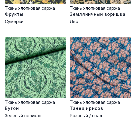
Ткань хлопковая саржа
Ткань хлопковая саржа
Фрукты
Земляничный воришка
Сумерки
Лес
Ткань хлопковая саржа
Ткань хлопковая саржа
Бутон
Танец ирисов
Зелёный великан
Розовый / опал