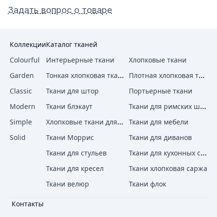
Задать вопрос о товаре
Коллекции
Каталог тканей
Colourful
Интерьерные ткани
Хлопковые ткани
Тонкая хлопковая ткань
Плотная хлопковая ткань
Garden
Classic
Ткани для штор
Портьерные ткани
Ткани для римских штор
Modern
Ткани блэкаут
Хлопковые ткани для штор
Simple
Ткани для мебели
Solid
Ткани Моррис
Ткани для диванов
Ткани для кухонных стульев
Ткани для стульев
Ткани для кресел
Ткани хлопковая саржа
Ткани велюр
Ткани флок
Контакты