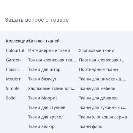
Задать вопрос о товаре
Коллекции
Каталог тканей
Colourful
Интерьерные ткани
Хлопковые ткани
Тонкая хлопковая ткань
Плотная хлопковая ткань
Garden
Classic
Ткани для штор
Портьерные ткани
Ткани для римских штор
Modern
Ткани блэкаут
Хлопковые ткани для штор
Simple
Ткани для мебели
Solid
Ткани Моррис
Ткани для диванов
Ткани для кухонных стульев
Ткани для стульев
Ткани для кресел
Ткани хлопковая саржа
Ткани велюр
Ткани флок