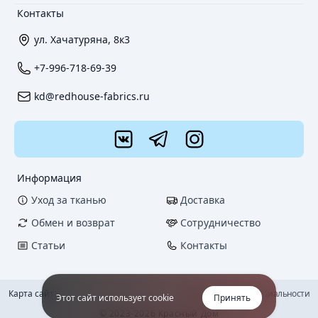
Контакты
ул. Хачатуряна, 8к3
+7-996-718-69-39
kd@redhouse-fabrics.ru
Информация
Уход за тканью
Доставка
Обмен и возврат
Сотрудничество
Статьи
Контакты
Карта сайта
Политика конфиденциальности
Этот сайт использует cookie
Принять
© 2023-2026 Красный Дом