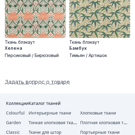
Ткань блэкаут
Ткань блэкаут
Хелена
Бамбук
Персиковый / Бирюзовый
Тимьян / Артишок
Задать вопрос о товаре
Коллекции
Каталог тканей
Colourful
Интерьерные ткани
Хлопковые ткани
Тонкая хлопковая ткань
Плотная хлопковая ткань
Garden
Classic
Ткани для штор
Портьерные ткани