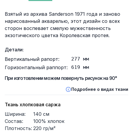
Описание
Взятый из архива Sanderson 1971 года и заново
нарисованный акварелью, этот дизайн со всех
сторон воспевает смелую мужественность
экзотического цветка Королевская протея.
Детали:
Вертикальный рапорт:
277
мм
Горизонтальный раппорт:
619
мм
При изготовлении можем повернуть рисунок на 90°
Подробнее о видах ткани
Ткань хлопковая саржа
Ширина:
140
см
Состав:
100% хлопок
Плотность:
220
гр/м²