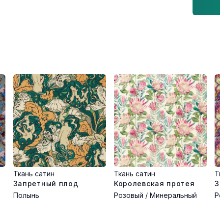
Ткань сатин
Ткань сатин
Т
Запретный плод
Королевская протея
З
Полынь
Розовый / Минеральный
Р