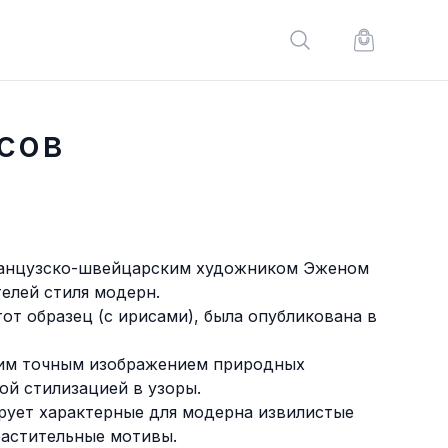
Поиск по сайту
Корзина по
сов
ранцузско-швейцарским художником Эженом
телей стиля модерн.
тот образец (с ирисами), была опубликована в
оим точным изображением природных
ой стилизацией в узоры.
ует характерные для модерна извилистые
растительные мотивы.