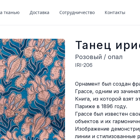
за тканью
Доставка
Сотрудничество
Контакты
Танец ири
Розовый / опал
IRI-206
Описание
Орнамент был создан ф
Грассе, одним из зачина
Книга, из которой взят э
Париже в 1896 году.
Грассе был известен св
объектов и их гармоничн
Изображение демонстрир
линии и стилизованные 