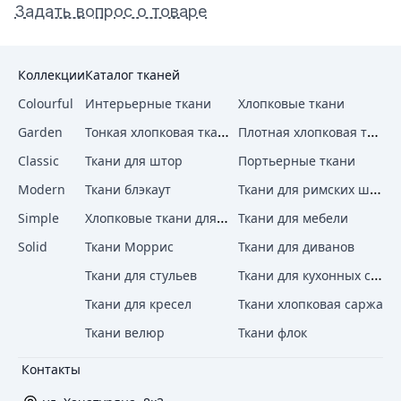
Задать вопрос о товаре
Коллекции
Каталог тканей
Colourful
Интерьерные ткани
Хлопковые ткани
Тонкая хлопковая ткань
Плотная хлопковая ткань
Garden
Classic
Ткани для штор
Портьерные ткани
Ткани для римских штор
Modern
Ткани блэкаут
Хлопковые ткани для штор
Simple
Ткани для мебели
Solid
Ткани Моррис
Ткани для диванов
Ткани для кухонных стульев
Ткани для стульев
Ткани для кресел
Ткани хлопковая саржа
Ткани велюр
Ткани флок
Контакты