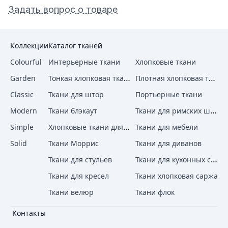
Задать вопрос о товаре
Коллекции
Каталог тканей
Colourful
Интерьерные ткани
Хлопковые ткани
Тонкая хлопковая ткань
Плотная хлопковая ткань
Garden
Classic
Ткани для штор
Портьерные ткани
Ткани для римских штор
Modern
Ткани блэкаут
Хлопковые ткани для штор
Simple
Ткани для мебели
Solid
Ткани Моррис
Ткани для диванов
Ткани для кухонных стульев
Ткани для стульев
Ткани для кресел
Ткани хлопковая саржа
Ткани велюр
Ткани флок
Контакты