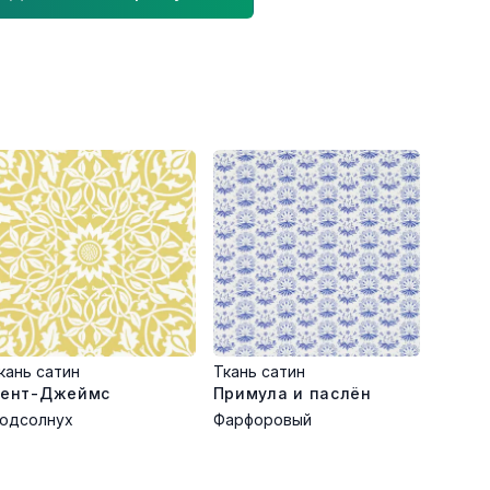
кань сатин
Ткань сатин
ент-Джеймс
Примула и паслён
одсолнух
Фарфоровый