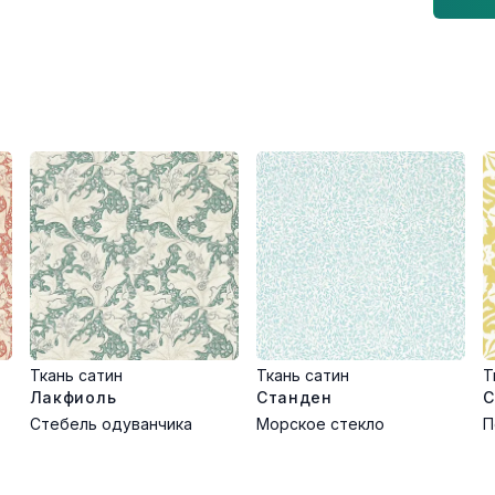
Ткань сатин
Ткань сатин
Т
Лакфиоль
Станден
С
Стебель одуванчика
Морское стекло
П