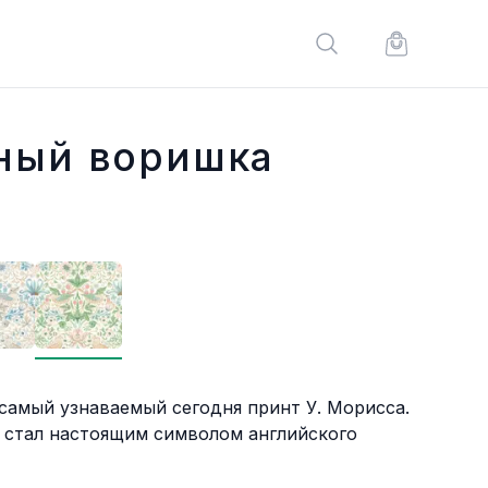
Поиск по сайту
Корзина по
ный воришка
самый узнаваемый сегодня принт У. Морисса.
и стал настоящим символом английского