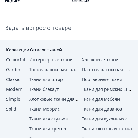
Индиго
Зелёный
Задать вопрос о товаре
Коллекции
Каталог тканей
Colourful
Интерьерные ткани
Хлопковые ткани
Тонкая хлопковая ткань
Плотная хлопковая ткань
Garden
Classic
Ткани для штор
Портьерные ткани
Ткани для римских штор
Modern
Ткани блэкаут
Хлопковые ткани для штор
Simple
Ткани для мебели
Solid
Ткани Моррис
Ткани для диванов
Ткани для кухонных стульев
Ткани для стульев
Ткани для кресел
Ткани хлопковая саржа