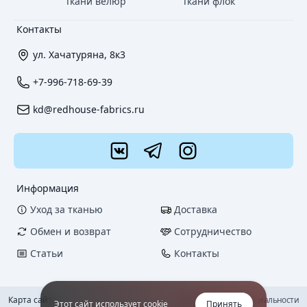
Ткани велюр
Ткани флок
Контакты
ул. Хачатуряна, 8к3
+7-996-718-69-39
kd@redhouse-fabrics.ru
Информация
Уход за тканью
Доставка
Обмен и возврат
Сотрудничество
Статьи
Контакты
Карта сайта
Политика конфиденциальности
Этот сайт использует cookie
Принять