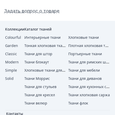
Задать вопрос о товаре
Коллекции
Каталог тканей
Colourful
Интерьерные ткани
Хлопковые ткани
Тонкая хлопковая ткань
Плотная хлопковая ткань
Garden
Classic
Ткани для штор
Портьерные ткани
Ткани для римских штор
Modern
Ткани блэкаут
Хлопковые ткани для штор
Simple
Ткани для мебели
Solid
Ткани Моррис
Ткани для диванов
Ткани для кухонных стульев
Ткани для стульев
Ткани для кресел
Ткани хлопковая саржа
Ткани велюр
Ткани флок
Контакты