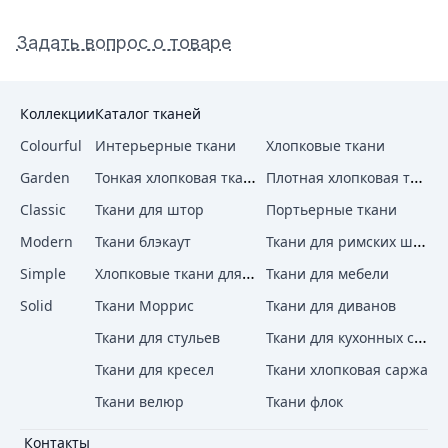
Задать вопрос о товаре
Коллекции
Каталог тканей
Colourful
Интерьерные ткани
Хлопковые ткани
Тонкая хлопковая ткань
Плотная хлопковая ткань
Garden
Classic
Ткани для штор
Портьерные ткани
Ткани для римских штор
Modern
Ткани блэкаут
Хлопковые ткани для штор
Simple
Ткани для мебели
Solid
Ткани Моррис
Ткани для диванов
Ткани для кухонных стульев
Ткани для стульев
Ткани для кресел
Ткани хлопковая саржа
Ткани велюр
Ткани флок
Контакты