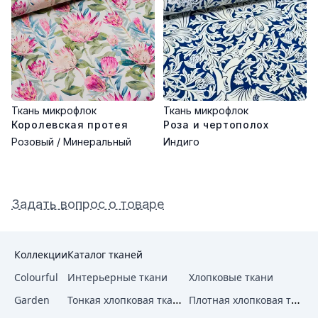
Ткань микрофлок
Ткань микрофлок
Королевская протея
Роза и чертополох
Розовый / Минеральный
Индиго
Задать вопрос о товаре
Коллекции
Каталог тканей
Colourful
Интерьерные ткани
Хлопковые ткани
Тонкая хлопковая ткань
Плотная хлопковая ткань
Garden