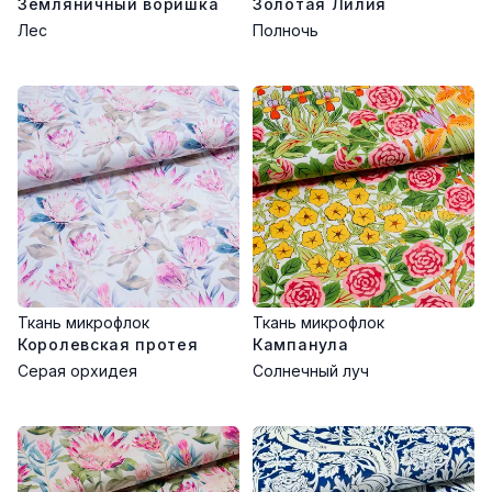
Уход:
Земляничный воришка
Золотая Лилия
Лес
Полночь
Сухая или деликатная влажная чистка
Избегать высоких температур
Глажка не рекомендуется
Ткань микрофлок
Ткань микрофлок
Королевская протея
Кампанула
Серая орхидея
Солнечный луч