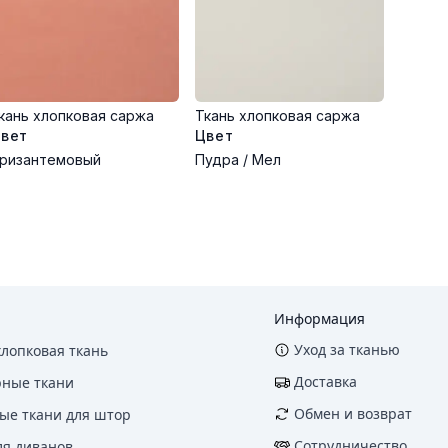
кань хлопковая саржа
Ткань хлопковая саржа
вет
Цвет
ризантемовый
Пудра / Мел
Информация
Уход за тканью
хлопковая ткань
Доставка
рные ткани
Обмен и возврат
ые ткани для штор
Сотрудничество
ля диванов