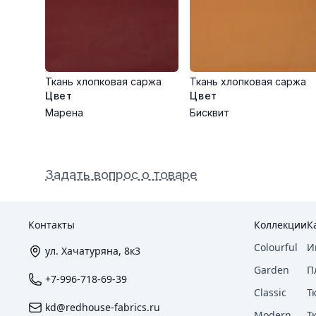
Ткань хлопковая саржа
Ткань хлопковая саржа
Цвет
Цвет
Марена
Бисквит
Задать вопрос о товаре
Контакты
Коллекции
К
Colourful
И
ул. Хачатуряна, 8к3
Garden
П
+7-996-718-69-39
Classic
Т
kd@redhouse-fabrics.ru
Modern
Т