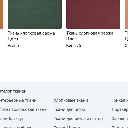
Ткань хлопковая саржа
Ткань хлопковая саржа
Т
Цвет
Цвет
Ц
Агава
Винный
Х
аталог тканей
нтерьерные ткани
Хлопковые ткани
Тонкая 
лотная хлопковая ткань
Ткани для штор
Портье
кани блэкаут
Ткани для римских штор
Хлопков
кани для мебели
Ткани Моррис
Ткани д