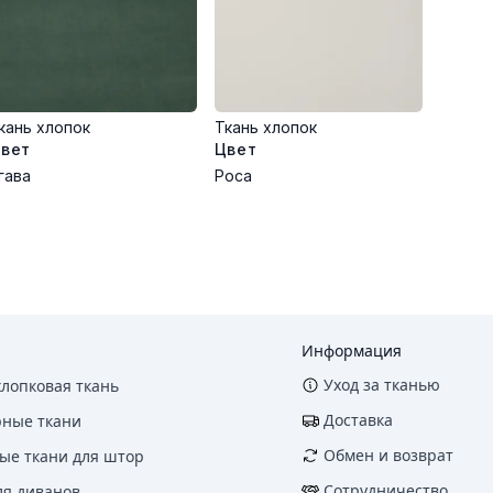
кань хлопок
Ткань хлопок
вет
Цвет
гава
Роса
Информация
Уход за тканью
хлопковая ткань
Доставка
рные ткани
Обмен и возврат
ые ткани для штор
Сотрудничество
ля диванов