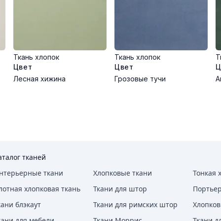
Ткань хлопок
Ткань хлопок
Т
Цвет
Цвет
Ц
Лесная хижина
Грозовые тучи
А
аталог тканей
нтерьерные ткани
Хлопковые ткани
Тонкая 
лотная хлопковая ткань
Ткани для штор
Портье
кани блэкаут
Ткани для римских штор
Хлопков
кани для мебели
Ткани Моррис
Ткани д