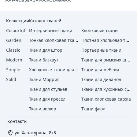
Коллекции
Каталог тканей
Colourful
Интерьерные ткани
Хлопковые ткани
Тонкая хлопковая ткань
Плотная хлопковая ткань
Garden
Classic
Ткани для штор
Портьерные ткани
Ткани для римских штор
Modern
Ткани блэкаут
Хлопковые ткани для штор
Simple
Ткани для мебели
Solid
Ткани Моррис
Ткани для диванов
Ткани для кухонных стульев
Ткани для стульев
Ткани для кресел
Ткани хлопковая саржа
Ткани велюр
Ткани флок
Контакты
ул. Хачатуряна, 8к3