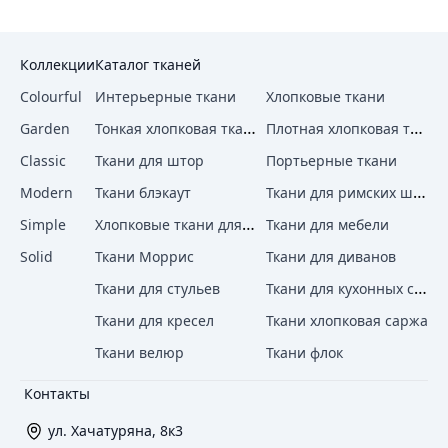
Коллекции
Каталог тканей
Colourful
Интерьерные ткани
Хлопковые ткани
Тонкая хлопковая ткань
Плотная хлопковая ткань
Garden
Classic
Ткани для штор
Портьерные ткани
Ткани для римских штор
Modern
Ткани блэкаут
Хлопковые ткани для штор
Simple
Ткани для мебели
Solid
Ткани Моррис
Ткани для диванов
Ткани для кухонных стульев
Ткани для стульев
Ткани для кресел
Ткани хлопковая саржа
Ткани велюр
Ткани флок
Контакты
ул. Хачатуряна, 8к3