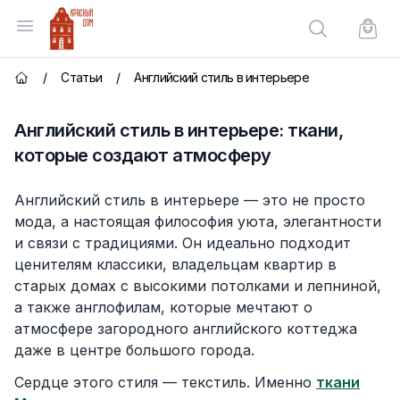
Красный Дом
Открыть меню
Поиск по сай
Корзи
/
Статьи
/
Английский стиль в интерьере
Главная страница
Английский стиль в интерьере: ткани,
которые создают атмосферу
Английский стиль в интерьере — это не просто
мода, а настоящая философия уюта, элегантности
и связи с традициями. Он идеально подходит
ценителям классики, владельцам квартир в
старых домах с высокими потолками и лепниной,
а также англофилам, которые мечтают о
атмосфере загородного английского коттеджа
даже в центре большого города.
Сердце этого стиля — текстиль. Именно
ткани