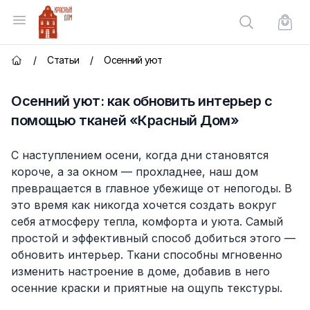
Красный Дом
Открыть меню
Поиск по сай
Корзи
/
Статьи
/
Осенний уют
Главная страница
Осенний уют: как обновить интерьер с
помощью тканей «Красный Дом»
С наступлением осени, когда дни становятся
короче, а за окном — прохладнее, наш дом
превращается в главное убежище от непогоды. В
это время как никогда хочется создать вокруг
себя атмосферу тепла, комфорта и уюта. Самый
простой и эффективный способ добиться этого —
обновить интерьер.
Ткани
способны мгновенно
изменить настроение в доме, добавив в него
осенние краски и приятные на ощупь текстуры.