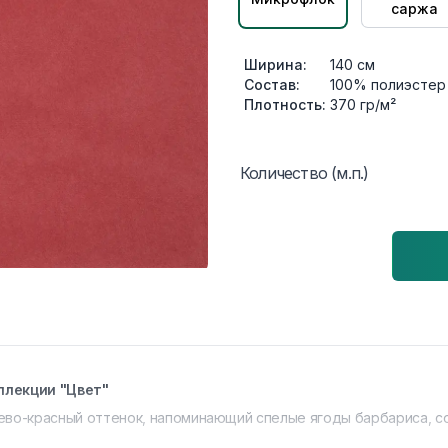
саржа
Ширина:
140
см
Состав:
100% полиэстер
Плотность:
370
гр/м²
Количество (м.п.)
ллекции "Цвет"
ево-красный оттенок, напоминающий спелые ягоды барбариса, с