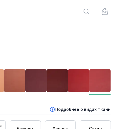
Поиск по сайту
Корзина по
Подробнее о видах ткани
я
Блэкаут
Хлопок
Сатин