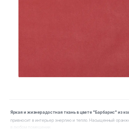
Яркая и жизнерадостная ткань в цвете "Барбарис" из ко
привносит в интерьер энергию и тепло. Насыщенный оранж
в любом помещении.