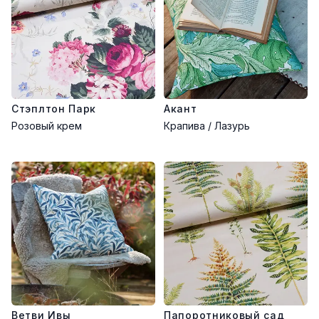
Стэплтон Парк
Акант
Розовый крем
Крапива / Лазурь
Ветви Ивы
Папоротниковый сад