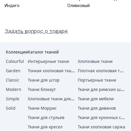
Индиго
Оливковый
Задать вопрос о товаре
Коллекции
Каталог тканей
Colourful
Интерьерные ткани
Хлопковые ткани
Тонкая хлопковая ткань
Плотная хлопковая ткань
Garden
Classic
Ткани для штор
Портьерные ткани
Ткани для римских штор
Modern
Ткани блэкаут
Хлопковые ткани для штор
Simple
Ткани для мебели
Solid
Ткани Моррис
Ткани для диванов
Ткани для кухонных стульев
Ткани для стульев
Ткани для кресел
Ткани хлопковая саржа