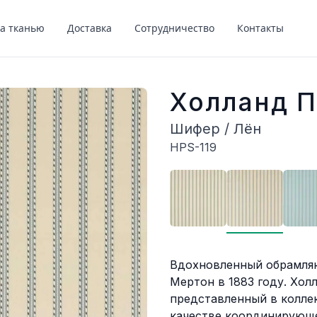
за тканью
Доставка
Сотрудничество
Контакты
Холланд П
Шифер / Лён
HPS-119
Описание
Вдохновленный обрамляю
Мертон в 1883 году. Хол
представленный в коллек
качестве координирующе