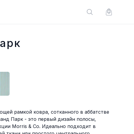
Поиск по сайту
Корзина по
арк
щей рамкой ковра, сотканного в аббатстве
ланд Парк - это первый дизайн полосы,
ции Morris & Co. Идеально подходит в
й ткани или простого центрального