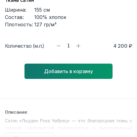
Ткань сатин
Ширина:
155
см
Состав:
100% хлопок
Плотность:
127
гр/м²
Количество (м.п.)
1
4 200 ₽
Добавить в корзину
Описание:
Сатин «Лодден Роза Чабрец» — это благородная ткань с
гладкой, шёлковистой поверхностью и выразительным
цветочным принтом. Сочетание плотности, мягкости и