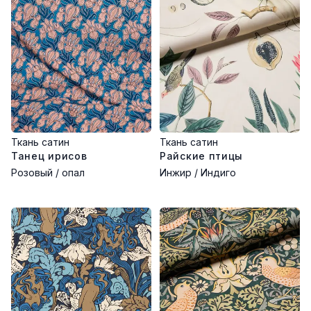
Особенности:
Сатиновая ткань отличается роскошным блеском и
насыщенностью цвета, подчёркивая индивидуальность
интерьера. Идеальна для современных и классических
пространств, где важно сочетание качества, эстетики и
практичности.
Ткань сатин
Ткань сатин
Танец ирисов
Райские птицы
Розовый / опал
Инжир / Индиго