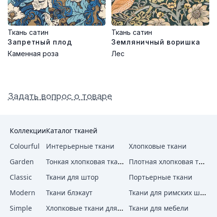
Ткань сатин
Ткань сатин
Запретный плод
Земляничный воришка
Каменная роза
Лес
Задать вопрос о товаре
Коллекции
Каталог тканей
Colourful
Интерьерные ткани
Хлопковые ткани
Тонкая хлопковая ткань
Плотная хлопковая ткань
Garden
Classic
Ткани для штор
Портьерные ткани
Ткани для римских штор
Modern
Ткани блэкаут
Хлопковые ткани для штор
Simple
Ткани для мебели