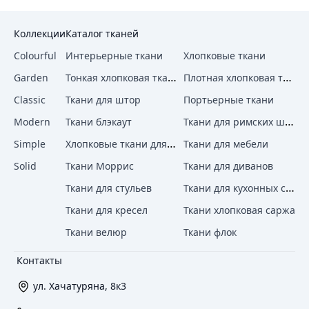
Коллекции
Каталог тканей
Colourful
Интерьерные ткани
Хлопковые ткани
Тонкая хлопковая ткань
Плотная хлопковая ткань
Garden
Classic
Ткани для штор
Портьерные ткани
Ткани для римских штор
Modern
Ткани блэкаут
Хлопковые ткани для штор
Simple
Ткани для мебели
Solid
Ткани Моррис
Ткани для диванов
Ткани для кухонных стульев
Ткани для стульев
Ткани для кресел
Ткани хлопковая саржа
Ткани велюр
Ткани флок
Контакты
ул. Хачатуряна, 8к3