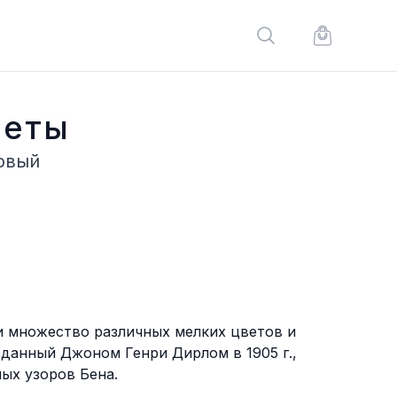
Поиск по сайту
Корзина по
веты
овый
и множество различных мелких цветов и
зданный Джоном Генри Дирлом в 1905 г.,
ых узоров Бена.