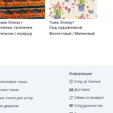
кань блэкаут
Ткань блэкаут
леньи тропинки
Сад художников
пельсин / изумруд
Фиолетовый / Малиновый
. Эта ткань от — практичный выбор для современного дома.
Информация
Уход за тканью
хлопковая ткань
Доставка
рные ткани
Обмен и возврат
ые ткани для штор
Сотрудничество
ля диванов