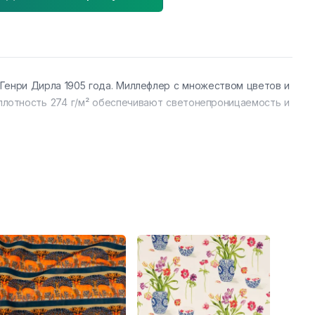
Генри Дирла 1905 года. Миллефлер с множеством цветов и
плотность 274 г/м² обеспечивают светонепроницаемость и
98 мм, горизонтальный 470 мм для удобного кроя.