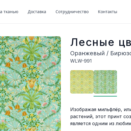
за тканью
Доставка
Сотрудничество
Контакты
Лесные ц
Оранжевый / Бирюз
WLW-991
Описание
Изображая мильфлёр, ил
растений, этот принт со
является одним из любим