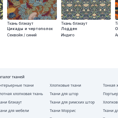
етом.
Ткань блэкаут
Ткань блэкаут
Т
Цикады и чертополох
Лодден
О
 света.
Секвойя / синий
Индиго
А
 освещения.
интом.
ым эффектом.
я.
без отбеливания. Сушить в тени. Гладить на минимальном нагреве
аталог тканей
нтерьерные ткани
Хлопковые ткани
Тонкая 
лотная хлопковая ткань
Ткани для штор
Портье
кани блэкаут
Ткани для римских штор
Хлопков
кани для мебели
Ткани Моррис
Ткани д