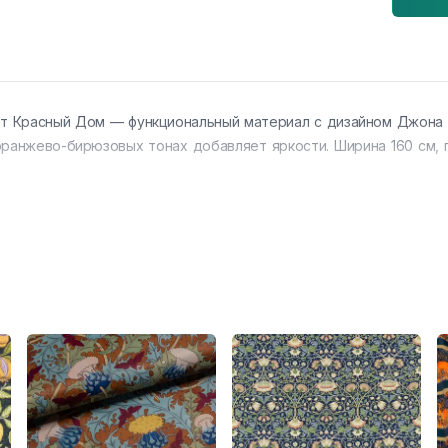
от Красный Дом — функциональный материал с дизайном Джона 
оранжево-бирюзовых тонах добавляет яркости. Ширина 160 см, 
вом: цветы, листья в динамичном узоре. Вертикальный раппорт 3
 днем.
.