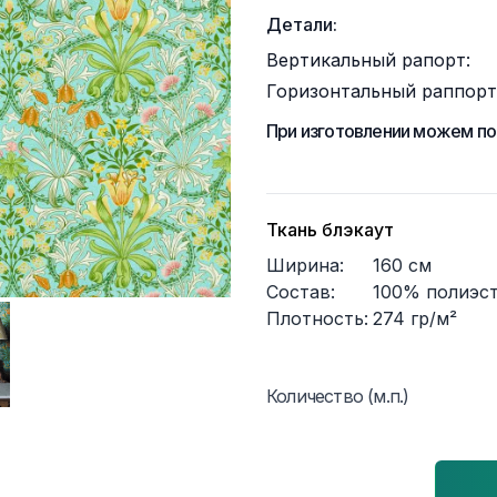
Детали:
Вертикальный рапорт:
Горизонтальный раппорт
При изготовлении можем по
Ткань блэкаут
Ширина:
160
см
Состав:
100% полиэс
Плотность:
274
гр/м²
Количество (м.п.)