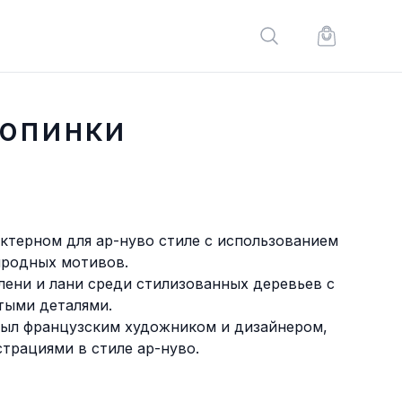
Поиск по сайту
Корзина по
ропинки
ктерном для ар-нуво стиле с использованием
иродных мотивов.
лени и лани среди стилизованных деревьев с
тыми деталями.
ыл французским художником и дизайнером,
трациями в стиле ар-нуво.