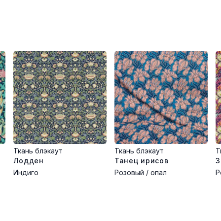
Ткань блэкаут
Ткань блэкаут
Т
Лодден
Танец ирисов
З
Индиго
Розовый / опал
Р