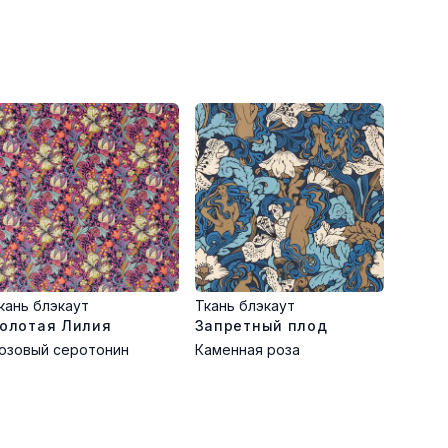
кань блэкаут
Ткань блэкаут
олотая Лилия
Запретный плод
озовый серотонин
Каменная роза