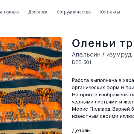
за тканью
Доставка
Сотрудничество
Контакты
Оленьи т
Апельсин / изумруд
DEE-501
Описание
Работа выполнена в хара
органических форм и пр
На принте изображены о
черными листьями и жел
Морис Пиллард Верней б
известным своими иллюс
Детали: