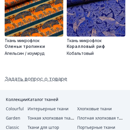
Ткань микрофлок
Ткань микрофлок
Оленьи тропинки
Коралловый риф
Апельсин / изумруд
Кобальтовый
Задать вопрос о товаре
Коллекции
Каталог тканей
Colourful
Интерьерные ткани
Хлопковые ткани
Тонкая хлопковая ткань
Плотная хлопковая ткань
Garden
Classic
Ткани для штор
Портьерные ткани