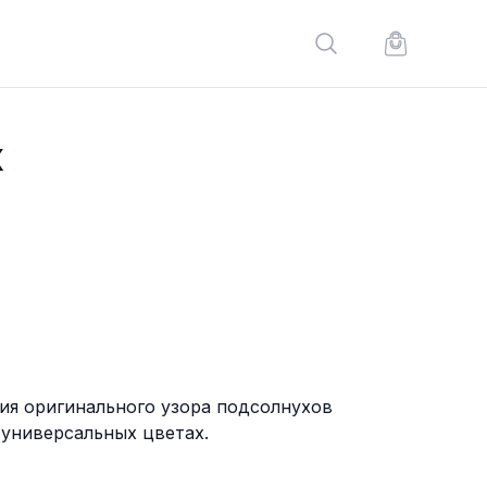
Поиск по сайту
Корзина по
х
ия оригинального узора подсолнухов
 универсальных цветах.