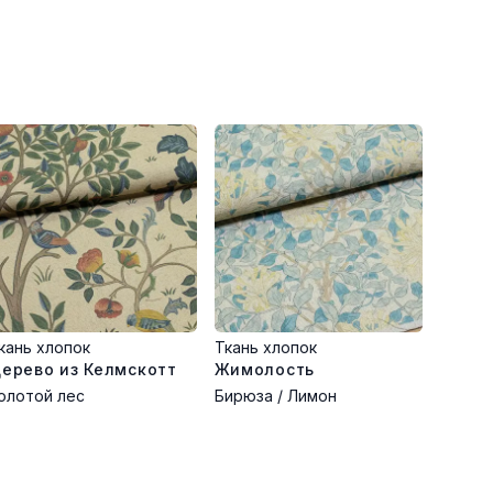
кань хлопок
Ткань хлопок
ерево из Келмскотт
Жимолость
олотой лес
Бирюза / Лимон