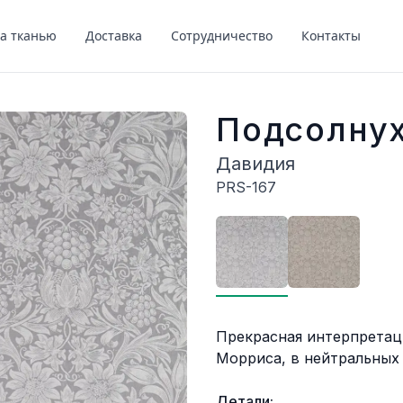
за тканью
Доставка
Сотрудничество
Контакты
Подсолну
Давидия
PRS-167
Описание
Прекрасная интерпретац
Морриса, в нейтральных
Детали: