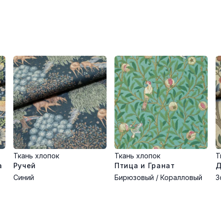
Ткань хлопок
Ткань хлопок
Т
а
Ручей
Птица и Гранат
Д
Синий
Бирюзовый / Коралловый
З