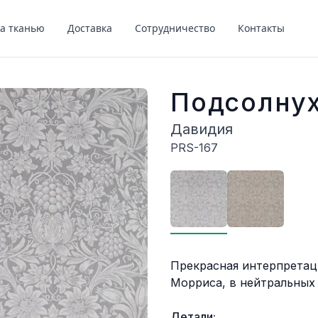
за тканью
Доставка
Сотрудничество
Контакты
Подсолну
Давидия
PRS-167
Описание
Прекрасная интерпретац
Морриса, в нейтральных
Детали: