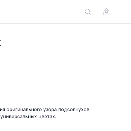
Поиск по сайту
Корзина по
х
ия оригинального узора подсолнухов
 универсальных цветах.