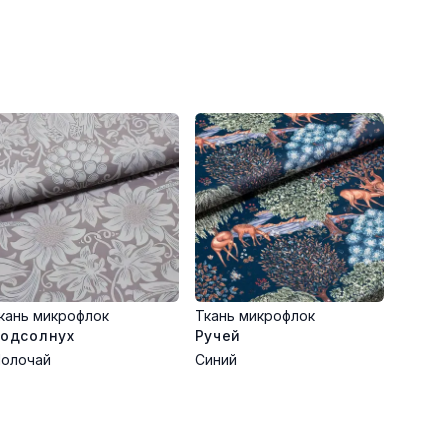
кань микрофлок
Ткань микрофлок
одсолнух
Ручей
олочай
Синий