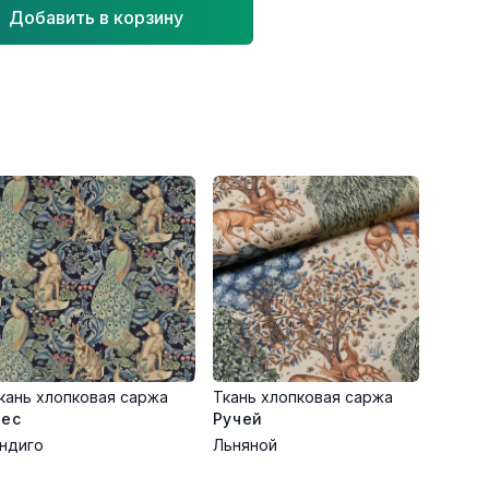
Добавить в корзину
кань хлопковая саржа
Ткань хлопковая саржа
ес
Ручей
ндиго
Льняной