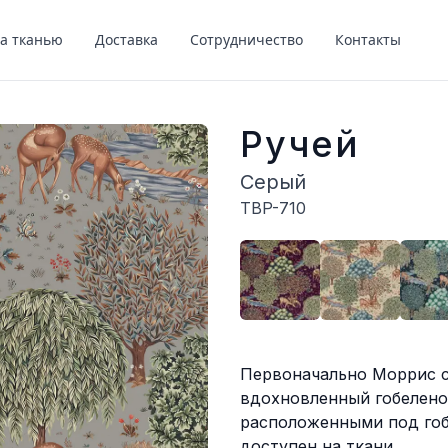
за тканью
Доставка
Сотрудничество
Контакты
Ручей
Серый
TBP-710
Описание
Первоначально Моррис со
вдохновленный гобелено
расположенными под гоб
доступен на ткани.