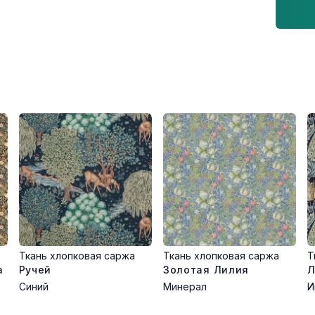
Ткань хлопковая саржа
Ткань хлопковая саржа
Т
а
Ручей
Золотая Лилия
Л
Синий
Минерал
И