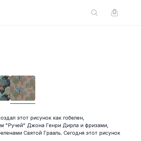
Поиск по сайту
Корзина по
здал этот рисунок как гобелен,
м "Ручей" Джона Генри Дирла и фризами,
еленами Святой Грааль. Сегодня этот рисунок