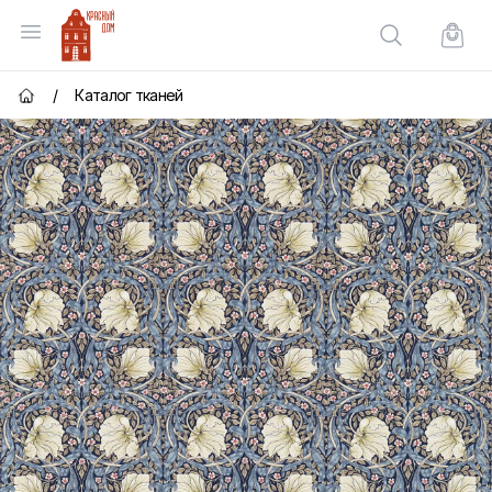
Красный Дом
Открыть меню
Поиск по сай
Корзи
/
Каталог тканей
Главная страница