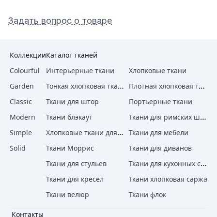
Задать вопрос о товаре
Коллекции
Каталог тканей
Colourful
Интерьерные ткани
Хлопковые ткани
Тонкая хлопковая ткань
Плотная хлопковая ткань
Garden
Classic
Ткани для штор
Портьерные ткани
Ткани для римских штор
Modern
Ткани блэкаут
Хлопковые ткани для штор
Simple
Ткани для мебели
Solid
Ткани Моррис
Ткани для диванов
Ткани для кухонных стульев
Ткани для стульев
Ткани для кресел
Ткани хлопковая саржа
Ткани велюр
Ткани флок
Контакты