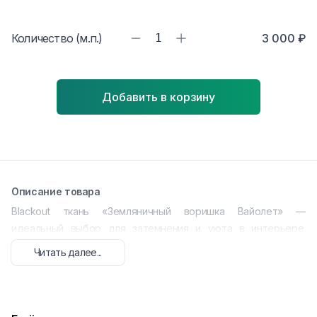
Количество (м.п.)
1
3 000 ₽
Добавить в корзину
Описание товара
Blackout ткань «Земляничный воришка Вайолет» —
идеальный выбор для затемнения и уюта в интерьере.
Прочный материал с плотным переплетением эффективно
Читать далее...
защищает от солнечного света и посторонних взглядов,
добавляя в комнату гармонию и покой. Эффектный рисунок с
земляничными и флоральными мотивами оживляет
пространство.