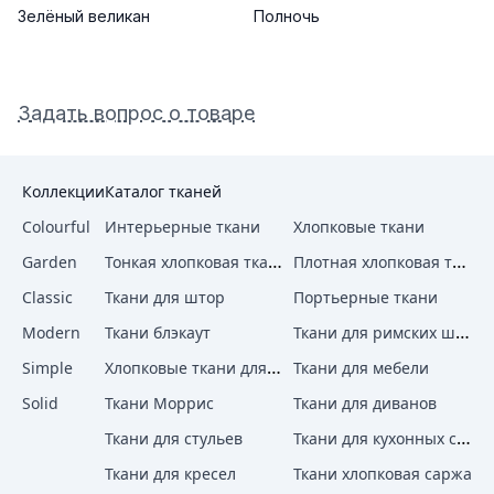
Зелёный великан
Полночь
Задать вопрос о товаре
Коллекции
Каталог тканей
Colourful
Интерьерные ткани
Хлопковые ткани
Тонкая хлопковая ткань
Плотная хлопковая ткань
Garden
Classic
Ткани для штор
Портьерные ткани
Ткани для римских штор
Modern
Ткани блэкаут
Хлопковые ткани для штор
Simple
Ткани для мебели
Solid
Ткани Моррис
Ткани для диванов
Ткани для кухонных стульев
Ткани для стульев
Ткани для кресел
Ткани хлопковая саржа