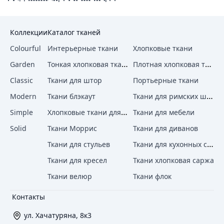
Коллекции
Каталог тканей
Colourful
Интерьерные ткани
Хлопковые ткани
Тонкая хлопковая ткань
Плотная хлопковая ткань
Garden
Classic
Ткани для штор
Портьерные ткани
Ткани для римских штор
Modern
Ткани блэкаут
Хлопковые ткани для штор
Simple
Ткани для мебели
Solid
Ткани Моррис
Ткани для диванов
Ткани для кухонных стульев
Ткани для стульев
Ткани для кресел
Ткани хлопковая саржа
Ткани велюр
Ткани флок
Контакты
ул. Хачатуряна, 8к3