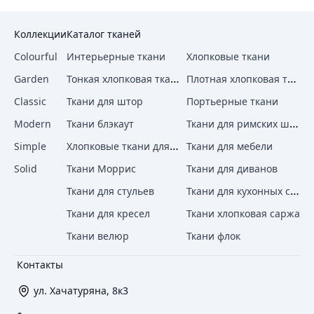
Коллекции
Каталог тканей
Colourful
Интерьерные ткани
Хлопковые ткани
Тонкая хлопковая ткань
Плотная хлопковая ткань
Garden
Classic
Ткани для штор
Портьерные ткани
Ткани для римских штор
Modern
Ткани блэкаут
Хлопковые ткани для штор
Simple
Ткани для мебели
Solid
Ткани Моррис
Ткани для диванов
Ткани для кухонных стульев
Ткани для стульев
Ткани для кресел
Ткани хлопковая саржа
Ткани велюр
Ткани флок
Контакты
ул. Хачатуряна, 8к3