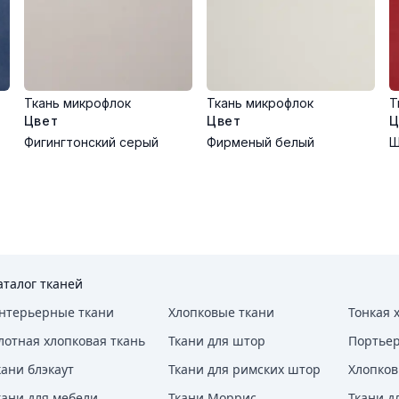
Ткань микрофлок
Ткань микрофлок
Т
Цвет
Цвет
Ц
Фигингтонский серый
Фирменый белый
Ш
аталог тканей
нтерьерные ткани
Хлопковые ткани
Тонкая 
лотная хлопковая ткань
Ткани для штор
Портье
кани блэкаут
Ткани для римских штор
Хлопков
кани для мебели
Ткани Моррис
Ткани д