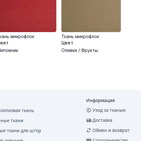
кань микрофлок
Ткань микрофлок
вет
Цвет
иповник
Оливки / Фрукты
Информация
Уход за тканью
хлопковая ткань
Доставка
рные ткани
Обмен и возврат
ые ткани для штор
Сотрудничество
ля диванов