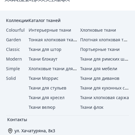
Коллекции
Каталог тканей
Colourful
Интерьерные ткани
Хлопковые ткани
Тонкая хлопковая ткань
Плотная хлопковая ткань
Garden
Classic
Ткани для штор
Портьерные ткани
Ткани для римских штор
Modern
Ткани блэкаут
Хлопковые ткани для штор
Simple
Ткани для мебели
Solid
Ткани Моррис
Ткани для диванов
Ткани для кухонных стульев
Ткани для стульев
Ткани для кресел
Ткани хлопковая саржа
Ткани велюр
Ткани флок
Контакты
ул. Хачатуряна, 8к3