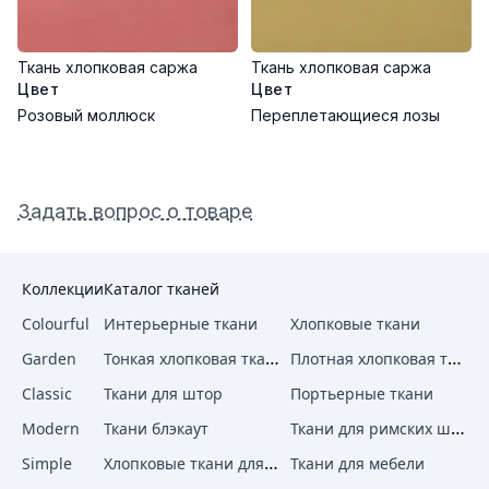
Ткань хлопковая саржа
Ткань хлопковая саржа
Цвет
Цвет
Розовый моллюск
Переплетающиеся лозы
Задать вопрос о товаре
Коллекции
Каталог тканей
Colourful
Интерьерные ткани
Хлопковые ткани
Тонкая хлопковая ткань
Плотная хлопковая ткань
Garden
Classic
Ткани для штор
Портьерные ткани
Ткани для римских штор
Modern
Ткани блэкаут
Хлопковые ткани для штор
Simple
Ткани для мебели