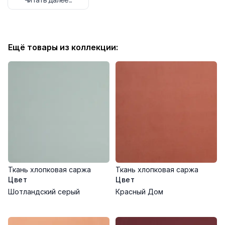
материал отлично держит форму и подходит для различных
интерьерных и текстильных решений. Элегантный и
насыщенный цвет подчеркнет изысканность любого
пространства.
Ещё товары из коллекции:
Преимущества:
Натуральный хлопок 100%
Высокая износостойкость
Стойкость цвета и долгий срок службы
Структурированное переплетение
Легкость в уходе
Область применения:
Текстиль для штор и обивки мебели
Постельное белье и покрывала
Ткань хлопковая саржа
Ткань хлопковая саржа
Аксессуары для дома и одежды
Цвет
Цвет
Творческие проекты
Шотландский серый
Красный Дом
Рекомендации по уходу:
Машинная стирка при 30°C на деликатном режиме