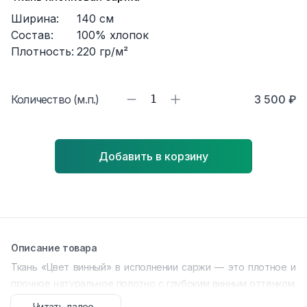
Ширина:
140
см
Состав:
100% хлопок
Плотность:
220
гр/м²
Количество (м.п.)
1
3 500 ₽
Добавить в корзину
Описание товара
Ткань «Цвет винный» в исполнении саржи — это плотное и
прочное натуральное полотно с глубоким винным оттенком.
Благодаря структурированному переплетению нитей
Читать далее...