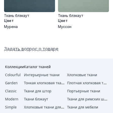
Ткань блэкаут
Ткань блэкаут
Цвет
Цвет
Мурена
Муссон
Задать вопрос о товаре
Коллекции
Каталог тканей
Colourful
Интерьерные ткани
Хлопковые ткани
Тонкая хлопковая ткань
Плотная хлопковая ткань
Garden
Classic
Ткани для штор
Портьерные ткани
Ткани для римских штор
Modern
Ткани блэкаут
Хлопковые ткани для штор
Simple
Ткани для мебели