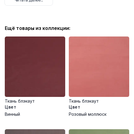
специальной внутренней структуре ткань эффективно
защищает от света и шума, создавая комфортную, уютную
атмосферу. Эффектный и насыщенный дизайн с
растительными мотивами в теплой цветовой гамме
Ещё товары из коллекции:
дополнит интерьер и станет практичным решением для
спальни, гостиной или офиса.
Преимущества:
100% светонепроницаемость и шумоизоляция
Высокая плотность и износостойкость
Эстетичный и оригинальный дизайн
Огнеупорные свойства
Легкий уход и долговечность
Область применения:
Ткань блэкаут
Ткань блэкаут
Шторы blackout для спален и детских комнат
Цвет
Цвет
Рулонные жалюзи и портьеры
Винный
Розовый моллюск
Декор интерьеров с требованиями к затемнению и
шумоизоляции