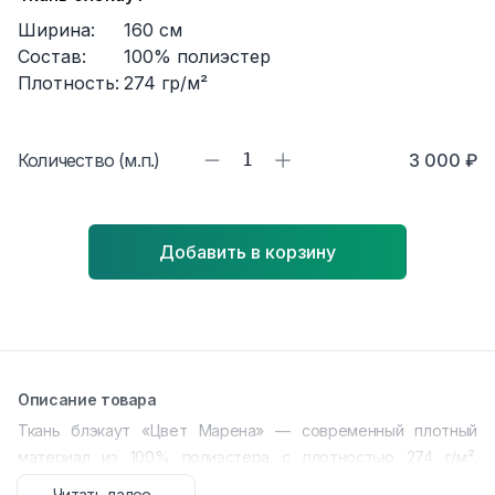
Ширина:
160
см
Состав:
100% полиэстер
Плотность:
274
гр/м²
Количество (м.п.)
1
3 000 ₽
Добавить в корзину
Описание товара
Ткань блэкаут «Цвет Марена» — современный плотный
материал из 100% полиэстера с плотностью 274 г/м²,
обеспечивающий полное затемнение помещения. Благодаря
Читать далее...