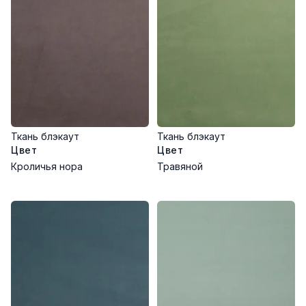
Рекомендации по уходу:
Стирка при 30-40°C на деликатном режиме
Глажка с изнаночной стороны при низкой температуре
Не отбеливать
Ткань блэкаут
Ткань блэкаут
Цвет
Цвет
Кроличья нора
Травяной