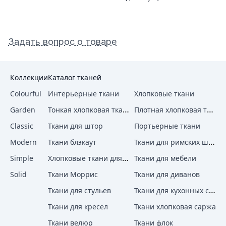
Задать вопрос о товаре
Коллекции
Каталог тканей
Colourful
Интерьерные ткани
Хлопковые ткани
Тонкая хлопковая ткань
Плотная хлопковая ткань
Garden
Classic
Ткани для штор
Портьерные ткани
Ткани для римских штор
Modern
Ткани блэкаут
Хлопковые ткани для штор
Simple
Ткани для мебели
Solid
Ткани Моррис
Ткани для диванов
Ткани для кухонных стульев
Ткани для стульев
Ткани для кресел
Ткани хлопковая саржа
Ткани велюр
Ткани флок