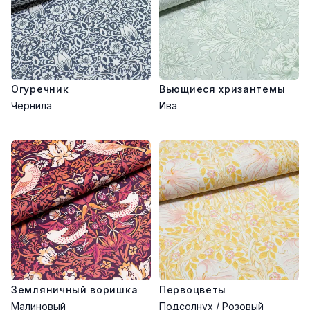
Огуречник
Вьющиеся хризантемы
Чернила
Ива
Земляничный воришка
Первоцветы
Малиновый
Подсолнух / Розовый