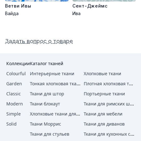
Ветви Ивы
Сент-Джеймс
Вайда
Ива
Задать вопрос о товаре
Коллекции
Каталог тканей
Colourful
Интерьерные ткани
Хлопковые ткани
Тонкая хлопковая ткань
Плотная хлопковая ткань
Garden
Classic
Ткани для штор
Портьерные ткани
Ткани для римских штор
Modern
Ткани блэкаут
Хлопковые ткани для штор
Simple
Ткани для мебели
Solid
Ткани Моррис
Ткани для диванов
Ткани для кухонных стульев
Ткани для стульев